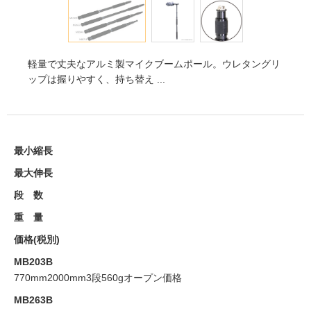
軽量で丈夫なアルミ製マイクブームポール。ウレタングリ
ップは握りやすく、持ち替え ...
最小縮長
最大伸長
段 数
重 量
価格(税別)
MB203B
770mm
2000mm
3段
560g
オープン価格
MB263B