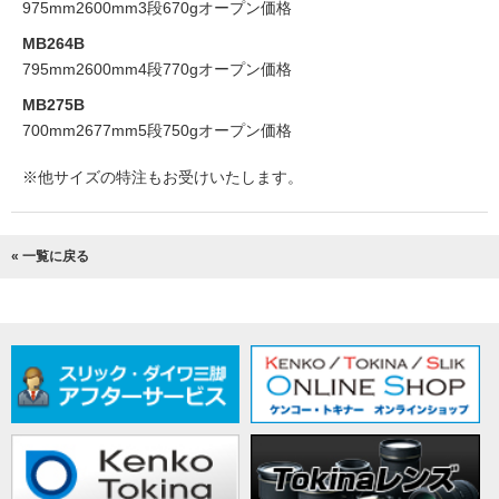
975mm
2600mm
3段
670g
オープン価格
MB264B
795mm
2600mm
4段
770g
オープン価格
MB275B
700mm
2677mm
5段
750g
オープン価格
※他サイズの特注もお受けいたします。
« 一覧に戻る