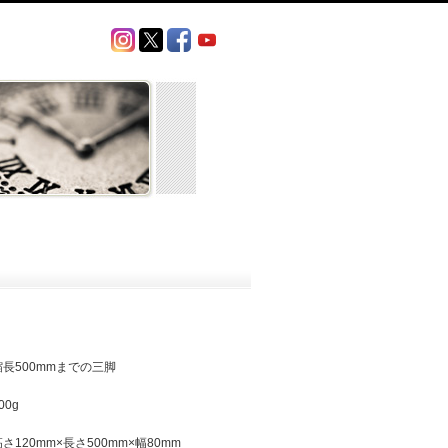
縮長500mmまでの三脚
00g
高さ120mm×長さ500mm×幅80mm