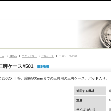
ーム
旧製品
アクセサリー
三脚ケース
三脚ケース#501
三脚ケース#501
旧製品
ロ250DX III 等、縮長500mmまでの三脚用の三脚ケース。パッド入り。
対応する機材
重量
1
サイズ（内寸)