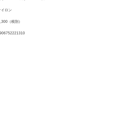
ナイロン
3,300（税別）
906752221310