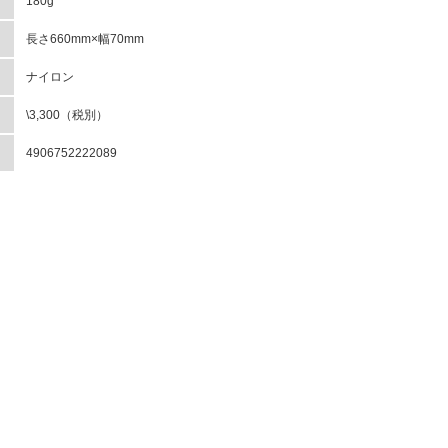
180g
長さ660mm×幅70mm
ナイロン
\3,300（税別）
4906752222089