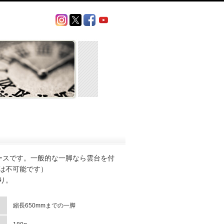
用ケースです。一般的な一脚なら雲台を付
は不可能です）
り。
縮長650mmまでの一脚